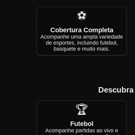
⚽
Cobertura Completa
Acompanhe uma ampla variedade
de esportes, incluindo futebol,
basquete e muito mais.
Descubra 
🏆
Futebol
Acompanhe partidas ao vivo e