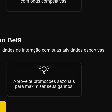
com odds competitivas.
no Bet9
ilidades de interação com suas atividades esportivas
💡
Aproveite promoções sazonais
para maximizar seus ganhos.