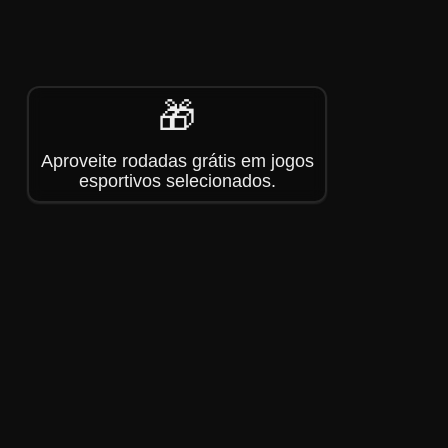
🎁
Aproveite rodadas grátis em jogos
esportivos selecionados.