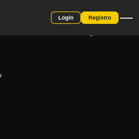
Login
Registro
❄
❄
❄
❄
9