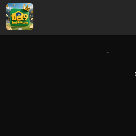
❄
❄
❄