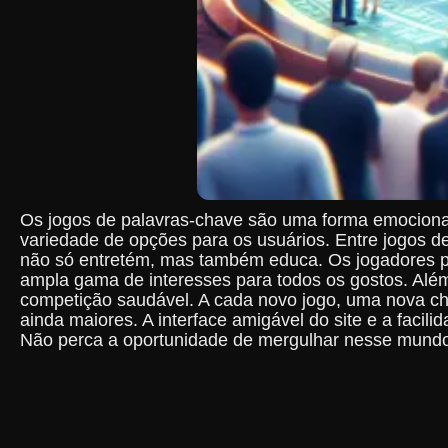
Os jogos de palavras-chave são uma forma emocionan
variedade de opções para os usuários. Entre jogos de
não só entretém, mas também educa. Os jogadores pod
ampla gama de interesses para todos os gostos. Alé
competição saudável. A cada novo jogo, uma nova cha
ainda maiores. A interface amigável do site e a faci
Não perca a oportunidade de mergulhar nesse mundo 