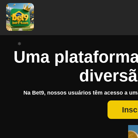
❄
❄
Uma plataforma
divers
❄
Na Bet9, nossos usuários têm acesso a uma
Insc