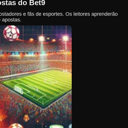
stas do Bet9
ostadores e fãs de esportes. Os leitores aprenderão
 apostas.