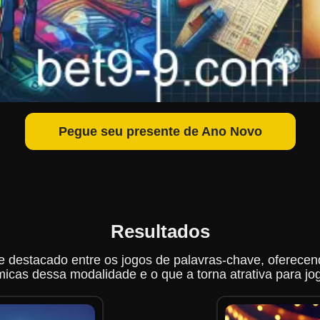
Pegue seu presente de Ano Novo
Resultados
e destacado entre os jogos de palavras-chave, oferec
micas dessa modalidade e o que a torna atrativa para jo