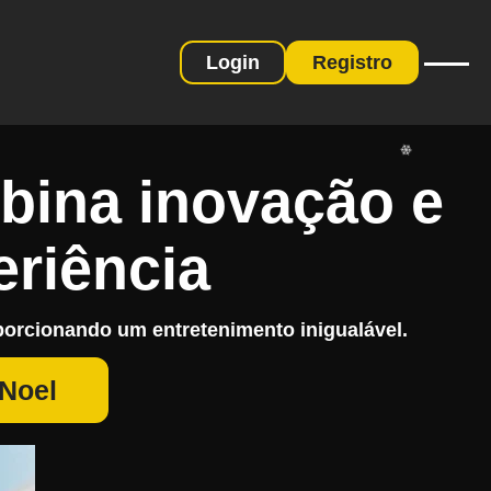
❄
Login
Registro
❄
❄
❄
bina inovação e
riência
❄
porcionando um entretenimento inigualável.
 Noel