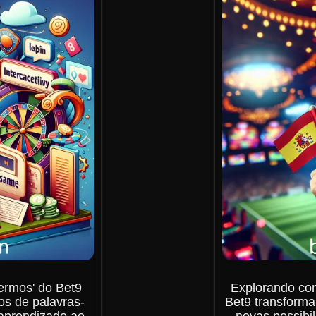
ermos' do Bet9
Explorando com
os de palavras-
Bet9 transforma
 aprendizado ao
novas possibi