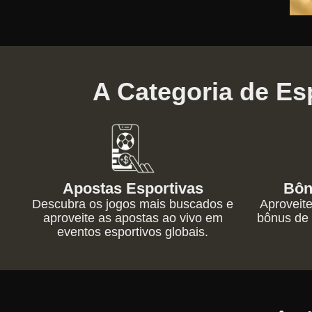
A Categoria de Es
Apostas Esportivas
Bôn
Descubra os jogos mais buscados e
Aproveite
aproveite as apostas ao vivo em
bônus de
eventos esportivos globais.